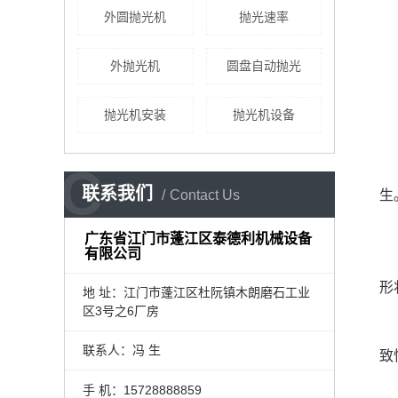
外圆抛光机
抛光速率
外抛光机
圆盘自动抛光
抛光机安装
抛光机设备
C
联系我们
Contact Us
生
广东省江门市蓬江区泰德利机械设备
有限公司
形
地 址：
江门市蓬江区杜阮镇木朗磨石工业
区3号之6厂房
联系人：冯 生
致
手 机：15728888859